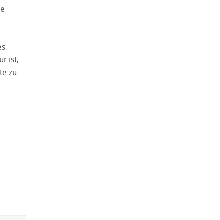
ie
es
r ist,
te zu