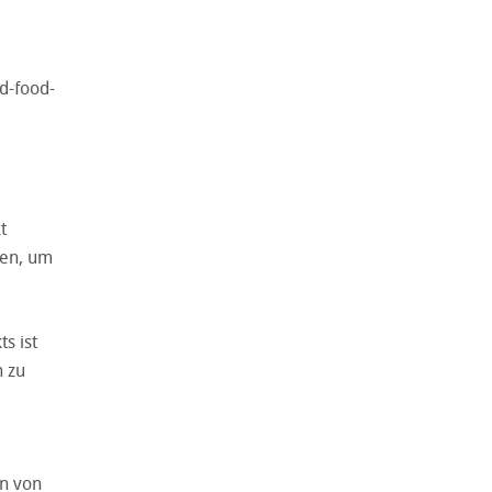
d-food-
t
sen, um
s ist
n zu
on von