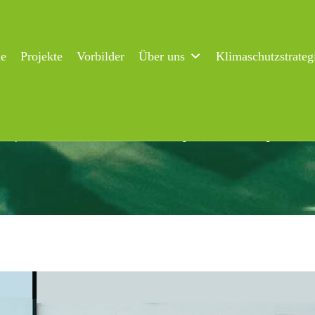
ne
Projekte
Vorbilder
Über uns
Klimaschutzstrateg
de präsentieren innovative Forschung zu Biotechnologie und Kre