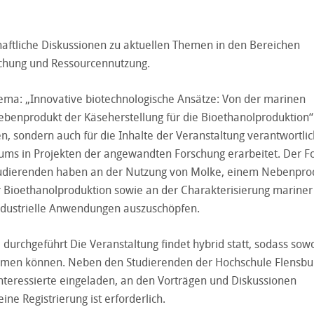
chaftliche Diskussionen zu aktuellen Themen in den Bereichen
rschung und Ressourcennutzung.
hema: „Innovative biotechnologische Ansätze: Von der marinen
Nebenprodukt der Käseherstellung für die Bioethanolproduktion“
n, sondern auch für die Inhalte der Veranstaltung verantwortlic
ums in Projekten der angewandten Forschung erarbeitet. Der F
e Studierenden haben an der Nutzung von Molke, einem Nebenpro
r Bioethanolproduktion sowie an der Charakterisierung mariner 
industrielle Anwendungen auszuschöpfen.
durchgeführt Die Veranstaltung findet hybrid statt, sodass sow
nehmen können. Neben den Studierenden der Hochschule Flensbu
nteressierte eingeladen, an den Vorträgen und Diskussionen
ine Registrierung ist erforderlich.