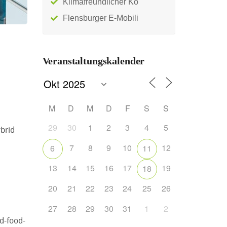
Klimafreundlicher Ko
Flensburger E-Mobili
Veranstaltungskalender
M
D
M
D
F
S
S
29
30
1
2
3
4
5
brid
7
8
9
10
12
6
11
13
14
15
16
17
19
18
20
21
22
23
24
25
26
27
28
29
30
31
1
2
d-food-