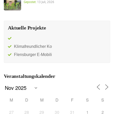
Gepostet:
13 Juli, 2026
Aktuelle Projekte
Klimafreundlicher Ko
Flensburger E-Mobili
Veranstaltungskalender
M
D
M
D
F
S
S
27
28
29
30
31
1
2