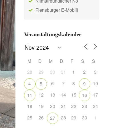
Klimafreundlicher Ko
Flensburger E-Mobili
Veranstaltungskalender
M
D
M
D
F
S
S
28
29
30
31
1
2
3
6
7
8
10
4
5
9
12
13
14
15
17
11
16
18
19
20
21
22
23
24
25
26
28
29
30
1
27