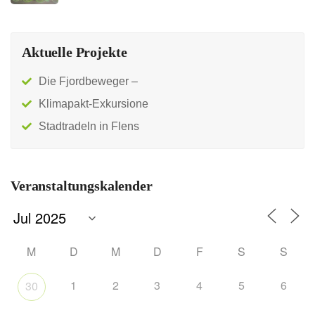
Aktuelle Projekte
Die Fjordbeweger –
Klimapakt-Exkursione
Stadtradeln in Flens
Veranstaltungskalender
M
D
M
D
F
S
S
1
2
3
4
5
6
30