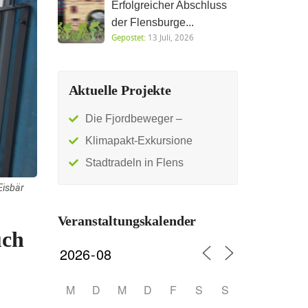
Erfolgreicher Abschluss
der Flensburge...
Gepostet:
13 Juli, 2026
Aktuelle Projekte
Die Fjordbeweger –
Klimapakt-Exkursione
Stadtradeln in Flens
Eisbär
Veranstaltungskalender
uch
M
D
M
D
F
S
S