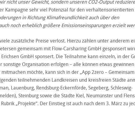
r wir nicht unser Gewicht, sondern unseren CO
2-Output reduziere
r Kampagne sehr viel Potenzial für den verhaltensorientierten
erungen in Richtung Klimafreundlichkeit auch über den
uch noch erheblich größere Emissionseinsparungen erzielt wer
ele zusätzliche Preise verlost. Hierzu zählen unter anderem ei
d Petersen gemeinsam mit Flow-Carsharing GmbH gesponsert wir
ob Erichsen GmbH sponsert. Die Teilnahme kann einzeln, in der G
er sonstige Organisation erfolgen – alle können etwas gewinnen
er mitmachen möchte, kann sich in der „App 2zero – Gemeinsam
lgenden teilnehmenden Landkreisen und kreisfreien Städte an
rman, Lauenburg, Rendsburg-Eckernförde, Segeberg, Schleswig-
nmelden), Steinburg sowie die Städte Kiel, Neumünster und Flens
 Rubrik „Projekte“. Der Einstieg ist auch nach dem 3. März zu j