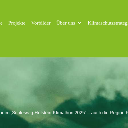
ne
Projekte
Vorbilder
Über uns
Klimaschutzstrateg
beim „Schleswig-Holstein-Klimathon 2025“ – auch die Region Fl