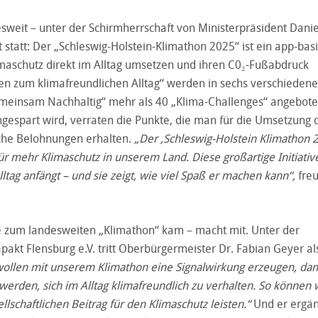
sweit – unter der Schirmherrschaft von Ministerpräsident Danie
statt: Der „Schleswig-Holstein-Klimathon 2025“ ist ein app-basi
imaschutz direkt im Alltag umsetzen und ihren C0₂-Fußabdruck
en zum klimafreundlichen Alltag“ werden in sechs verschieden
Gemeinsam Nachhaltig“ mehr als 40 „Klima-Challenges“ angebote
gespart wird, verraten die Punkte, die man für die Umsetzung 
iche Belohnungen erhalten.
„Der ,Schleswig-Holstein Klimathon 2
ür mehr Klimaschutz in unserem Land. Diese großartige Initiative
ltag anfängt – und sie zeigt, wie viel Spaß er machen kann“,
freu
ive zum landesweiten „Klimathon“ kam – macht mit. Unter der
akt Flensburg e.V. tritt Oberbürgermeister Dr. Fabian Geyer al
wollen mit unserem Klimathon eine Signalwirkung erzeugen, dam
werden, sich im Alltag klimafreundlich zu verhalten. So können 
lschaftlichen Beitrag für den Klimaschutz leisten.“
Und er ergän