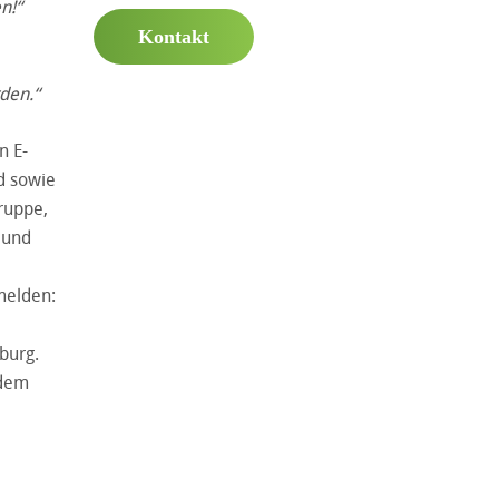
n!“
Kontakt
den.“
n E-
d sowie
ruppe,
 und
melden:
burg.
edem