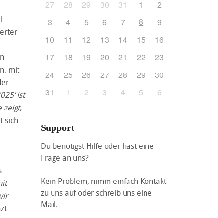
27
28
29
30
31
1
2
l
8
3
4
5
6
7
9
erter
10
11
12
13
14
15
16
en
17
18
19
20
21
22
23
n, mit
24
25
26
27
28
29
30
der
31
1
2
3
4
5
6
025‘ ist
 zeigt,
t sich
Support
Du benötigst Hilfe oder hast eine
Frage an uns?
s
Kein Problem, nimm einfach Kontakt
it
zu uns auf oder schreib uns eine
wir
Mail.
zt