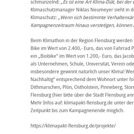
schmunzelnd:
„Es ist eine Art Klima-Diät, bei de
Klimaschutzmanager Niklas Neumeyer sieht in de
Klimaschutz:
„Wenn sich bestimmte Verhaltensänd
Kampagnenzeitraum hinaus verstetigen, können a
Beim Klimathon in der Region Flensburg werden vi
Bike im Wert von 2.400,- Euro, das von Fahrra
ein „Biobike“ im Wert von 1.200,- Euro, das Jac
als Unternehmen, Schule, Universität, Verein od
insbesondere gewinnt natürlich unser Klima! W
Nachhaltig“ entsprechend dem Wohnort unter fo
Dithmarschen, Plön, Ostholstein, Pinneberg, Sto
Flensburg (hier bitte über die Stadt Flensburg a
Mehr Infos auf: klimapakt-flensburg.de unter der
Zeitpunkt bis zum Kampagnenende möglich.
https://klimapakt-flensburg.de/projekte/