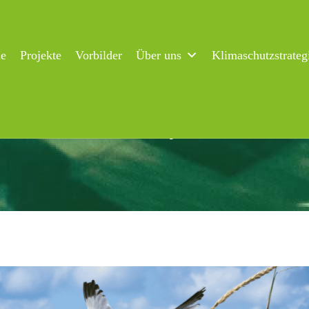
ne
Projekte
Vorbilder
Über uns
Klimaschutzstrateg
utz 2030 Informationsveranstaltung