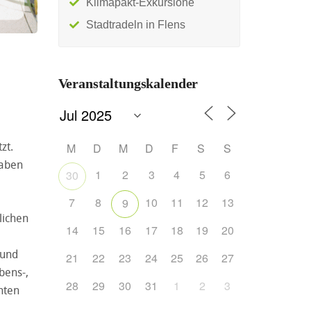
Klimapakt-Exkursione
Stadtradeln in Flens
Veranstaltungskalender
zt.
M
D
M
D
F
S
S
haben
1
2
3
4
5
6
30
7
8
10
11
12
13
9
lichen
14
15
16
17
18
19
20
 und
21
22
23
24
25
26
27
bens-,
28
29
30
31
1
2
3
hten