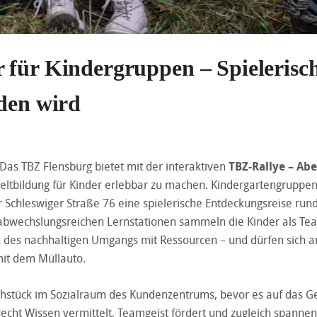
 für Kindergruppen – Spielerisc
eden wird
as TBZ Flensburg bietet mit der interaktiven
TBZ-Rallye – Ab
ltbildung für Kinder erlebbar zu machen. Kindergartengruppe
r Schleswiger Straße 76 eine spielerische Entdeckungsreise run
 abwechslungsreichen Lernstationen sammeln die Kinder als Te
n des nachhaltigen Umgangs mit Ressourcen – und dürfen sich 
mit dem Müllauto.
stück im Sozialraum des Kundenzentrums, bevor es auf das G
gerecht Wissen vermittelt, Teamgeist fördert und zugleich spanne