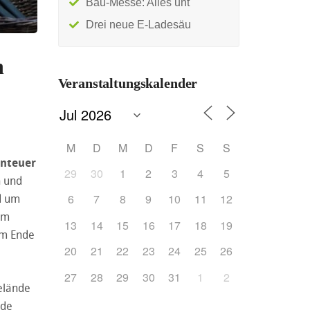
Bau-Messe: Alles unt
Drei neue E-Ladesäu
h
Veranstaltungskalender
M
D
M
D
F
S
S
enteuer
29
30
1
2
3
4
5
n und
6
7
8
9
10
11
12
d um
am
13
14
15
16
17
18
19
am Ende
20
21
22
23
24
25
26
27
28
29
30
31
1
2
elände
nde