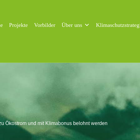
ne
Projekte
Vorbilder
Über uns
Klimaschutzstrateg
zu Ökostrom und mit Klimabonus belohnt werden