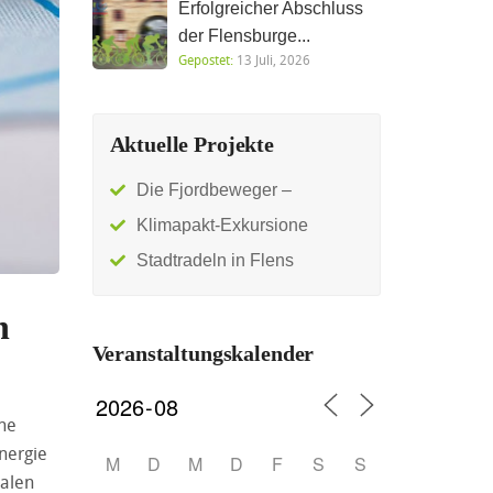
Erfolgreicher Abschluss
der Flensburge...
Gepostet:
13 Juli, 2026
Aktuelle Projekte
Die Fjordbeweger –
Klimapakt-Exkursione
Stadtradeln in Flens
n
Veranstaltungskalender
ine
nergie
M
D
M
D
F
S
S
kalen