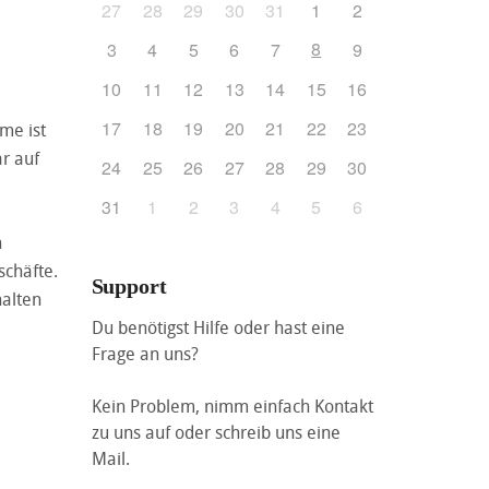
27
28
29
30
31
1
2
8
3
4
5
6
7
9
10
11
12
13
14
15
16
17
18
19
20
21
22
23
me ist
r auf
24
25
26
27
28
29
30
31
1
2
3
4
5
6
n
schäfte.
Support
halten
Du benötigst Hilfe oder hast eine
Frage an uns?
Kein Problem, nimm einfach Kontakt
zu uns auf oder schreib uns eine
Mail.