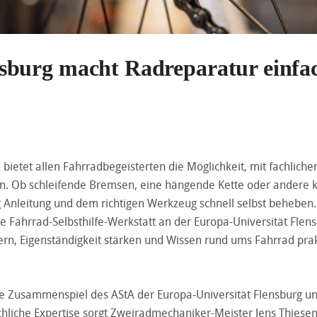
sburg macht Radreparatur einfa
ietet allen Fahrradbegeisterten die Möglichkeit, mit fachliche
en. Ob schleifende Bremsen, eine hängende Kette oder andere k
g Anleitung und dem richtigen Werkzeug schnell selbst beheben
ge Fahrrad-Selbsthilfe-Werkstatt an der Europa-Universität Flen
rdern, Eigenständigkeit stärken und Wissen rund ums Fahrrad pra
rte Zusammenspiel des AStA der Europa-Universität Flensburg 
liche Expertise sorgt Zweiradmechaniker-Meister Jens Thiesen