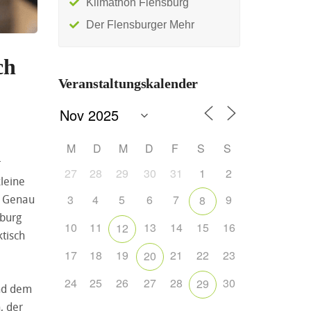
Klimathon Flensburg
Der Flensburger Mehr
ch
Veranstaltungskalender
M
D
M
D
F
S
S
r
27
28
29
30
31
1
2
leine
3
4
5
6
7
9
. Genau
8
sburg
10
11
13
14
15
16
12
ktisch
17
18
19
21
22
23
20
24
25
26
27
28
30
29
und dem
, der