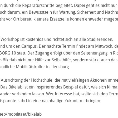
durch die Reparaturschritte begleitet. Dabei geht es nicht nu
uch darum, ein Bewusstsein für Wartung, Sicherheit und Nachha
eht vor Ort bereit, kleinere Ersatzteile können entweder mitgeb
orkshop ist kostenlos und richtet sich an alle Studierenden,
rund um den Campus. Der nächste Termin findet am Mittwoch, d
ORG 10 statt. Der Zugang erfolgt über den Seiteneingang in Ri
Bikelab nicht nur Hilfe zur Selbsthilfe, sondern stärkt auch das
dliche Mobilitätskultur in Flensburg.
Ausrichtung der Hochschule, die mit vielfältigen Aktionen imm
Das Bikelab ist ein inspirierendes Beispiel dafür, wie sich Klima
nder verbinden lassen. Wer Interesse hat, sollte sich den Term
spannte Fahrt in eine nachhaltige Zukunft mitbringen.
ieb/mobilitaet/bikelab