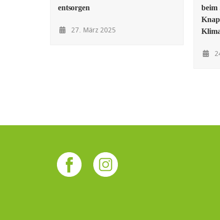
entsorgen
beim 
Knapp
27. März 2025
Klima
24