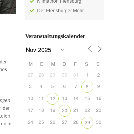
Klimathon Flensburg
Der Flensburger Mehr
Veranstaltungskalender
 der
M
D
M
D
F
S
S
ches
27
28
29
30
31
1
2
3
4
5
6
7
9
8
10
11
13
14
15
16
12
angen
n der
17
18
19
21
22
23
20
teien
24
25
26
27
28
30
29
ren in