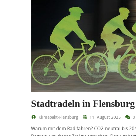
Stadtradeln in Flensburg
Klimapakt-Flensburg
11. August 2025
0
Warum mit dem Rad fahren? CO2-neutral bis 2040 –